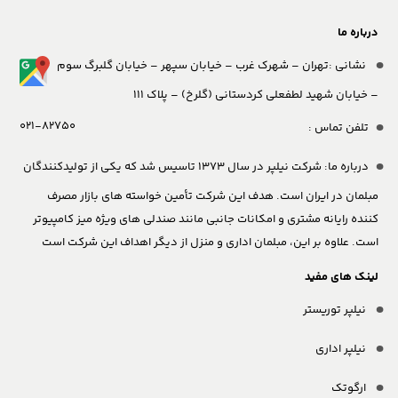
درباره ما
نشانی :تهران – شهرک غرب – خیابان سپهر – خیابان گلبرگ سوم
– خیابان شهید لطفعلی کردستانی (گلرخ) – پلاک 111
021-82750
تلفن تماس :
درباره ما:
شرکت نیلپر در سال 1373 تاسیس شد که یکی از تولیدکنندگان
مبلمان در ایران است. هدف این شرکت تأمین خواسته های بازار مصرف
کننده رایانه مشتری و امکانات جانبی مانند صندلی های ویژه میز کامپیوتر
است. علاوه بر این، مبلمان اداری و منزل از دیگر اهداف این شرکت است
لینک های مفید
نیلپر توریستر
نیلپر اداری
ارگوتک