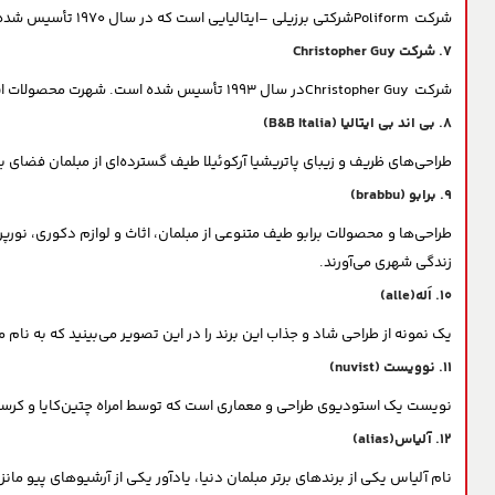
شرکت Poliformشرکتی برزیلی –ایتالیایی است که در سال ۱۹۷۰ تأسیس شده است. این شرکت یکی از برترین برندهای مبلمان در بازار جهانی است که شهرت خود را مدیون حفظ کیفیت برتر و خلاقانه محصولات در طی سالیان دراز است.
۷. شرکت Christopher Guy
شرکت Christopher Guyدر سال ۱۹۹۳ تأسیس شده است. شهرت محصولات این شرکت به دلیل طراحی زیبا، فوق‌العاده شیک و مدرن آن است. مبلمان ساخت این شرکت، همواره یکی از اولویت‌های خریداران مبلمان است.
8. بی اند بی ایتالیا (B&B Italia)
طراحی‌های ظریف و زیبای پاتریشیا آرکوئیلا طیف گسترده‌ای از مبلمان فضای ب
9. برابو (brabbu)
طراحی‌ها و محصولات برابو طیف متنوعی از مبلمان، اثاث و لوازم دکوری، نورپ
زندگی شهری می‌آورند.
10. اَله(alle)
یک نمونه از طراحی شاد و جذاب این برند را در این تصویر می‌بینید که به نام
11. نوویست (nuvist)
نویست یک استودیوی طراحی و معماری است که توسط امراه چتین‌کایا و کرساد سکرچوگلو در ا
12. آلیاس(alias)
نام آلیاس یکی از برند‌های برتر مبلمان دنیا، یادآور یکی از آرشیوهای پیو 