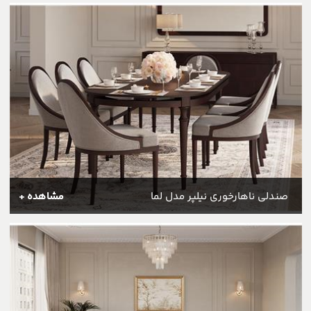
صندلی ناهارخوری نیلپر مدل لما
مشاهده +