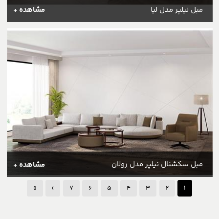
مبل نیلپر مدل لیا
مشاهده +
مبل سکشنال نیلپر مدل رولان
مشاهده +
»
›
7
6
5
4
3
2
1