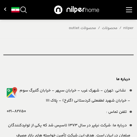
nilper
/
محصولات
/
محصولات outlet
درباره ما
نشانی :تهران – شهرک غرب – خیابان سپهر – خیابان گلبرگ سوم
– خیابان شهید لطفعلی کردستانی (گلرخ) – پلاک 111
021-82750
تلفن تماس :
درباره ما:
شرکت نیلپر در سال 1373 تاسیس شد که یکی از تولیدکنندگان
مبلمان در ایران است. هدف این شرکت تأمین خواسته های بازار مصرف