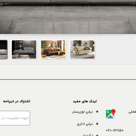
لینک های مفید
اشتراک در خبرنامه
فعلی
نیلپر توریستر
نیلپر اداری
021-82750