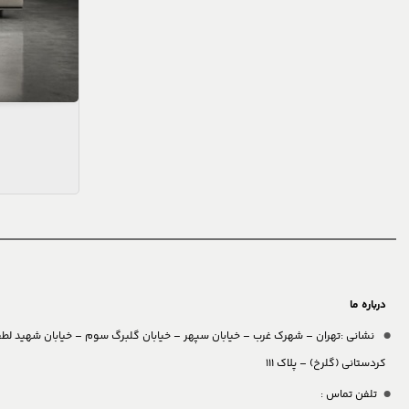
درباره ما
نشانی :تهران – شهرک غرب – خیابان سپهر – خیابان گلبرگ سوم – خیابان شهید لط
کردستانی (گلرخ) – پلاک 111
تلفن تماس :