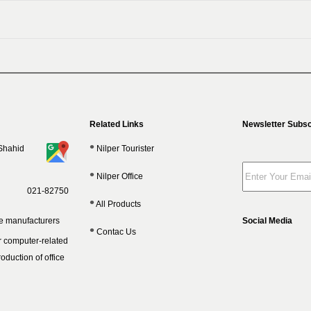
Related Links
Newsletter Subsc
 Shahid
Nilper Tourister
Nilper Office
021-82750
All Products
re manufacturers
Social Media
Contac Us
r computer-related
oduction of office