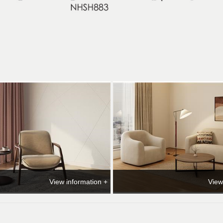
View information +
View
مبل راحتی نیلپر مدل نوا
مبل تک دسته چوبی نیلپ