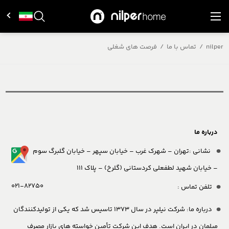
nilper
/
تماس با ما
/
فرصت های شغلی
درباره ما
نشانی :تهران – شهرک غرب – خیابان سپهر – خیابان گلبرگ سوم
– خیابان شهید لطفعلی کردستانی (گلرخ) – پلاک 111
021-82750
تلفن تماس :
درباره ما:
شرکت نیلپر در سال 1373 تاسیس شد که یکی از تولیدکنندگان
مبلمان در ایران است. هدف این شرکت تأمین خواسته های بازار مصرف