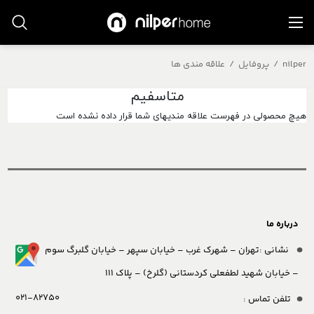
nilper
/
پروفایل
/
علاقه مندی ها
متاسفیم
هیچ محصولی در فهرست علاقه مندیهای شما قرار داده نشده است
درباره ما
نشانی :تهران – شهرک غرب – خیابان سپهر – خیابان گلبرگ سوم
– خیابان شهید لطفعلی کردستانی (گلرخ) – پلاک 111
021-82750
تلفن تماس :