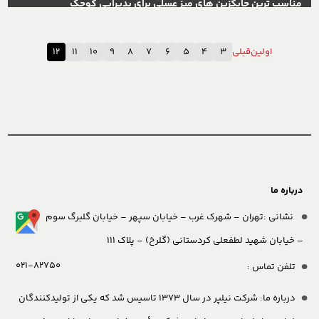
مناسب ترین جایگزین های میز عسلی برای پذیرایی کوچک
اولین
قبلی
3
4
5
6
7
8
9
10
11
12
درباره ما
نشانی :تهران – شهرک غرب – خیابان سپهر – خیابان گلبرگ سوم
– خیابان شهید لطفعلی کردستانی (گلرخ) – پلاک 111
021-82750
تلفن تماس :
درباره ما:
شرکت نیلپر در سال 1373 تاسیس شد که یکی از تولیدکنندگان