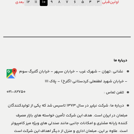
اولین
قبلی
3
4
5
6
7
8
9
10
11
12
بعدی
درباره ما
نشانی :تهران – شهرک غرب – خیابان سپهر – خیابان گلبرگ سوم
– خیابان شهید لطفعلی کردستانی (گلرخ) – پلاک 111
021-82750
تلفن تماس :
درباره ما:
شرکت نیلپر در سال 1373 تاسیس شد که یکی از تولیدکنندگان
مبلمان در ایران است. هدف این شرکت تأمین خواسته های بازار مصرف
کننده رایانه مشتری و امکانات جانبی مانند صندلی های ویژه میز کامپیوتر
است. علاوه بر این، مبلمان اداری و منزل از دیگر اهداف این شرکت است